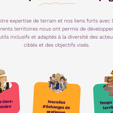
tre expertise de terrain et nos liens forts avec 
érents territoires nous ont permis de développe
utils inclusifs et adaptés à la diversité des acteu
ciblés et des objectifs visés.
Temps 
 tiers-
Journées
d’échanges de
entaire
territ
pratiques
c