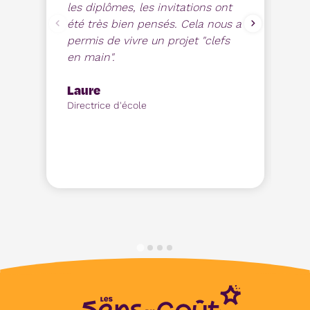
les diplômes, les invitations ont
éd
été très bien pensés. Cela nous a
po
permis de vivre un projet "clefs
in
en main".
in
Laure
M
Directrice d'école
En