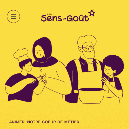
Aller
au
contenu
Open
main
menu
ANIMER, NOTRE COEUR DE MÉTIER