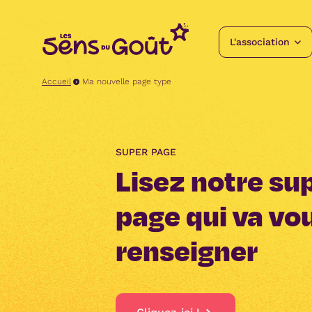
Aller
au
contenu
L'association
Accueil
Ma nouvelle page type
SUPER PAGE
Lisez notre su
page qui va vo
renseigner