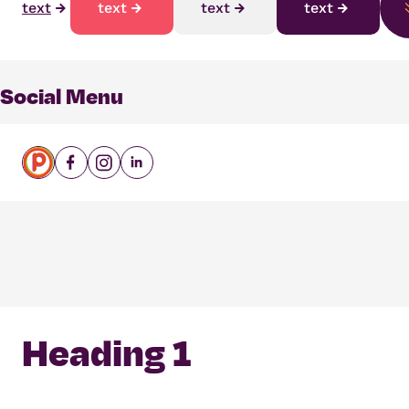
text
text
text
text
Social Menu
Heading 1